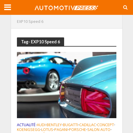
EXP10 Speed 6
Tag- EXP10 Speed 6
ACTUALITÉ
AUDI
BENTLEY
BUGATTI
CADILLAC
CONCEPT
•
•
•
•
•
•
KOENIGSEGG
LOTUS
PAGANI
PORSCHE
SALON AUTO
•
•
•
•
•