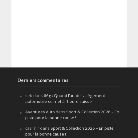
Derniers commentaires
seb
dans
66g : Quand l’art de l’allègement
automobile se met à l’heure suisse
Aventures Auto
dans
Sport & Collection 2026 – En
piste pour la bonne cause !
casimir
dans
Sport & Collection 2026 – En piste
pour la bonne cause !