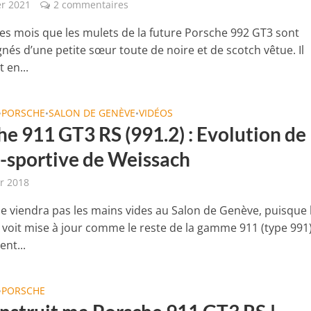
er 2021
2 commentaires
 des mois que les mulets de la future Porsche 992 GT3 sont
és d’une petite sœur toute de noire et de scotch vêtue. Il
 en...
PORSCHE
SALON DE GENÈVE
VIDÉOS
•
•
•
he 911 GT3 RS (991.2) : Evolution de
a-sportive de Weissach
er 2018
e viendra pas les mains vides au Salon de Genève, puisque 
 voit mise à jour comme le reste de la gamme 911 (type 991)
nt...
PORSCHE
•