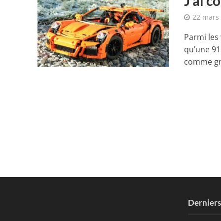
J’ai c
22 mars
Parmi les 
qu’une 91
comme gro
Dernier