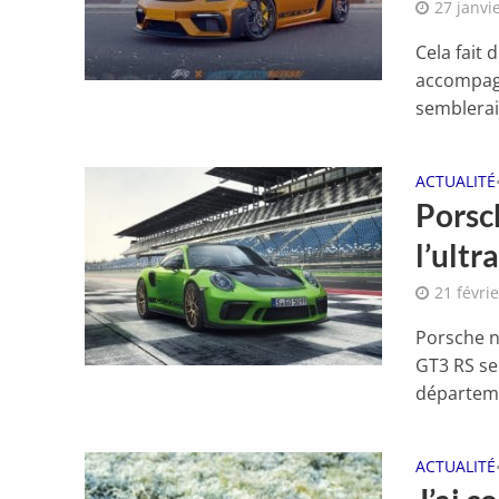
27 janvi
Cela fait
accompagn
semblerait
ACTUALITÉ
Porsc
l’ultr
21 févri
Porsche n
GT3 RS se
départeme
ACTUALITÉ