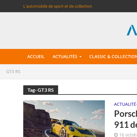
L'automobile de sport et de collection
ACCUEIL
ACTUALITÉS
CLASSIC & COLLECTIO
GT3 RS
Tag- GT3 RS
ACTUALITÉ
Porsch
911 de
16 octob