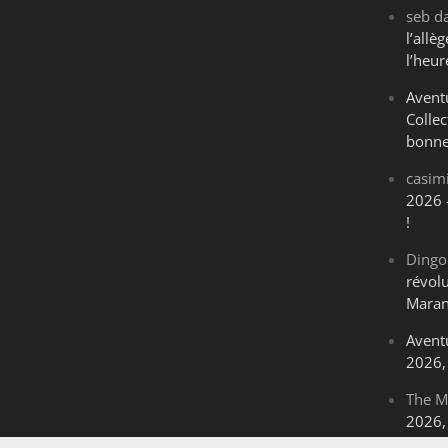
seb
d
l’all
l’heur
Avent
Collec
bonne
casim
2026 
!
Dingo
révol
Maran
Avent
2026, 
The M
2026, 