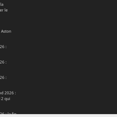
la
er le
 Aston
26 :
26 :
26 :
od 2026 :
12 qui
6 : la fin