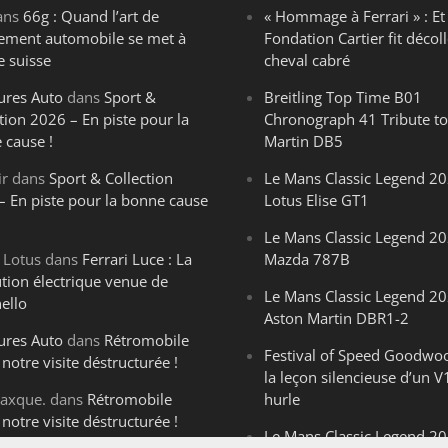
ans
66g : Quand l’art de
« Hommage à Ferrari » : Et 
ègement automobile se met à
Fondation Cartier fit décoll
e suisse
cheval cabré
ures Auto
dans
Sport &
Breitling Top Time B01
tion 2026 – En piste pour la
Chronograph 41 Tribute to
 cause !
Martin DB5
ir
dans
Sport & Collection
Le Mans Classic Legend 20
– En piste pour la bonne cause
Lotus Elise GT1
Le Mans Classic Legend 20
 Lotus
dans
Ferrari Luce : La
Mazda 787B
ution électrique venue de
Le Mans Classic Legend 20
ello
Aston Martin DBR1-2
ures Auto
dans
Rétromobile
Festival of Speed Goodwo
notre visite déstructurée !
la leçon silencieuse d’un V
axque.
dans
Rétromobile
hurle
notre visite déstructurée !
Le Mans Classic Legend 202