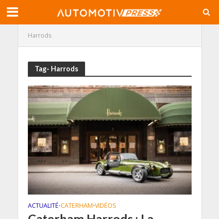
Harrods
Tag- Harrods
ACTUALITÉ
CATERHAM
VIDÉOS
•
•
Caterham Harrods : La