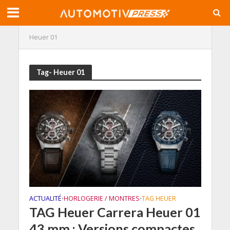
Heuer 01
Tag- Heuer 01
ACTUALITÉ
HORLOGERIE / MONTRES
TAG HEUER
•
•
TAG Heuer Carrera Heuer 01
43 mm : Versions compactes