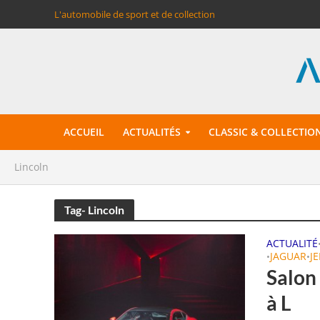
L'automobile de sport et de collection
ACCUEIL
ACTUALITÉS
CLASSIC & COLLECTIO
Lincoln
Tag- Lincoln
ACTUALITÉ
JAGUAR
J
•
•
Salon
à L