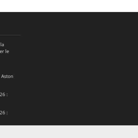
la
er le
 Aston
26 :
26 :
26 :