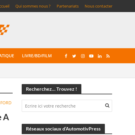
ccueil
Qui sommes nous ?
Partenariats
Nous contacter
ATIQUE
LIVRE/BD/FILM
Recherchez… Trouvez !
FORD
•
e A
Réseaux sociaux d’AutomotivPress