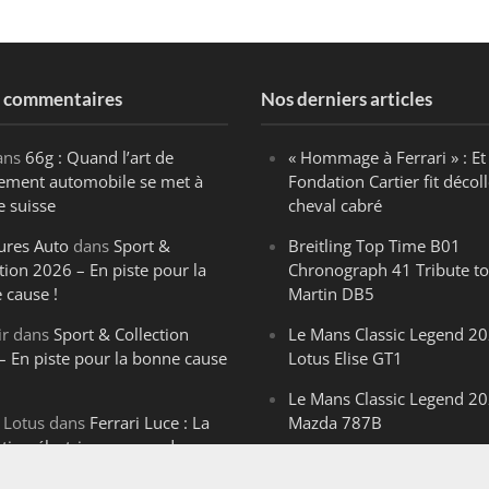
s commentaires
Nos derniers articles
ans
66g : Quand l’art de
« Hommage à Ferrari » : Et 
ègement automobile se met à
Fondation Cartier fit décoll
e suisse
cheval cabré
ures Auto
dans
Sport &
Breitling Top Time B01
tion 2026 – En piste pour la
Chronograph 41 Tribute to
 cause !
Martin DB5
ir
dans
Sport & Collection
Le Mans Classic Legend 20
– En piste pour la bonne cause
Lotus Elise GT1
Le Mans Classic Legend 20
 Lotus
dans
Ferrari Luce : La
Mazda 787B
ution électrique venue de
Le Mans Classic Legend 20
ello
Aston Martin DBR1-2