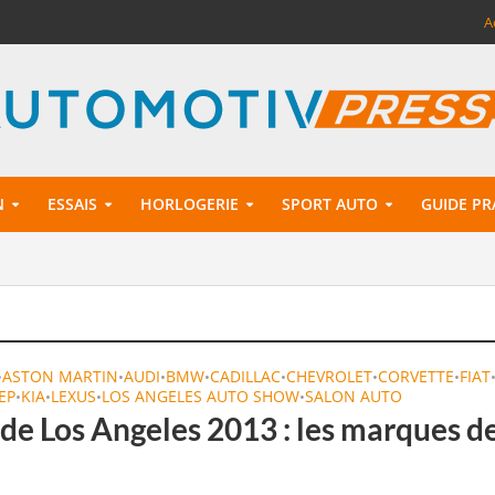
A
N
ESSAIS
HORLOGERIE
SPORT AUTO
GUIDE PR
ASTON MARTIN
AUDI
BMW
CADILLAC
CHEVROLET
CORVETTE
FIAT
•
•
•
•
•
•
•
EEP
KIA
LEXUS
LOS ANGELES AUTO SHOW
SALON AUTO
•
•
•
•
 de Los Angeles 2013 : les marques d