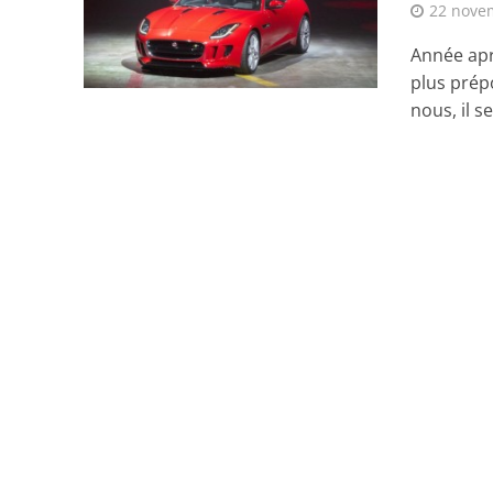
22 nove
Année apr
plus prép
nous, il se.