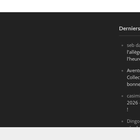
Dernier
seb
d
l’all
l’heur
Avent
Collec
bonne
casim
2026 
!
Dingo
révol
Maran