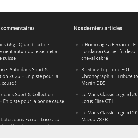
s commentaires
Nos derniers articles
ans
66g : Quand l’art de
« Hommage à Ferrari » : Et 
ègement automobile se met à
Fondation Cartier fit décoll
e suisse
cheval cabré
ures Auto
dans
Sport &
Breitling Top Time B01
tion 2026 – En piste pour la
Chronograph 41 Tribute to
 cause !
Martin DB5
ir
dans
Sport & Collection
Le Mans Classic Legend 20
– En piste pour la bonne cause
Lotus Elise GT1
Le Mans Classic Legend 20
 Lotus
dans
Ferrari Luce : La
Mazda 787B
ution électrique venue de
Le Mans Classic Legend 20
ello
Aston Martin DBR1-2