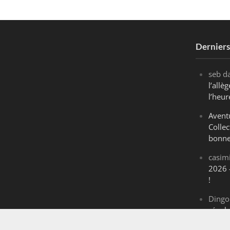
Dernier
seb
d
l’all
l’heur
Avent
Collec
bonne
casim
2026 
!
Dingo
révol
Maran