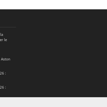
la
er le
 Aston
26 :
26 :
26 :