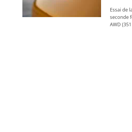
Essai de 
seconde f
AWD (351 c