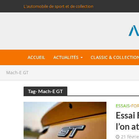
L'automobile de sport et de collection
ACCUEIL
ACTUALITÉS
CLASSIC & COLLECTIO
Mach-E GT
Tag- Mach-E GT
ESSAIS
FO
•
Essai
l’on a
21 févri