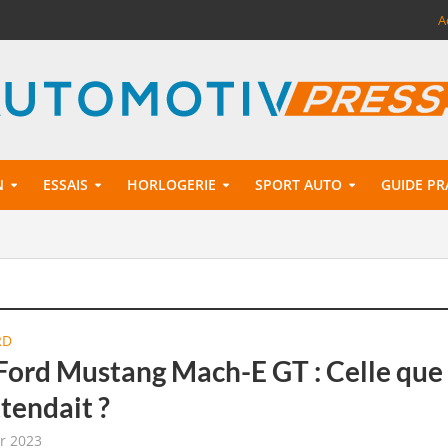
A
N
ESSAIS
HORLOGERIE
SPORT AUTO
GUIDE PR
RD
 Ford Mustang Mach-E GT : Celle que
ttendait ?
er 2023