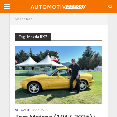
Mazda RX7
Tag- Mazda RX7
ACTUALITÉ
MAZDA
•
Tom Matano (1947-2025) :