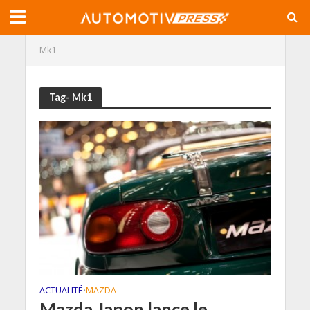
Mk1
Tag- Mk1
ACTUALITÉ
MAZDA
•
Mazda Japon lance le