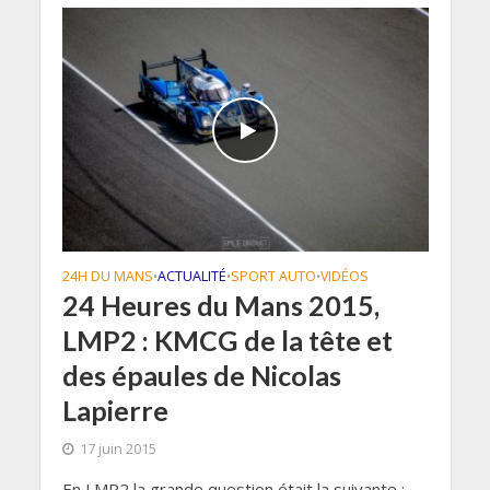
24H DU MANS
ACTUALITÉ
SPORT AUTO
VIDÉOS
•
•
•
24 Heures du Mans 2015,
LMP2 : KMCG de la tête et
des épaules de Nicolas
Lapierre
17 juin 2015
En LMP2 la grande question était la suivante :