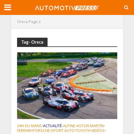
Oreca
Page 2
Tag- Oreca
24H DU MANS
ACTUALITÉ
ALPINE
ASTON MARTIN
•
•
•
•
FERRARI
PORSCHE
SPORT AUTO
TOYOTA
VIDÉOS
•
•
•
•
•