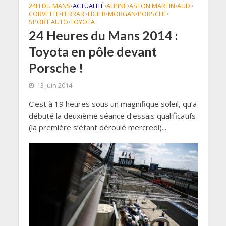
24H DU MANS
ACTUALITÉ
ALPINE
ASTON MARTIN
AUDI
•
•
•
•
•
CORVETTE
FERRARI
LIGIER
MORGAN
PORSCHE
•
•
•
•
•
SPORT AUTO
TOYOTA
•
24 Heures du Mans 2014 :
Toyota en pôle devant
Porsche !
13 juin 2014
C’est à 19 heures sous un magnifique soleil, qu’a
débuté la deuxième séance d’essais qualificatifs
(la première s’étant déroulé mercredi)...