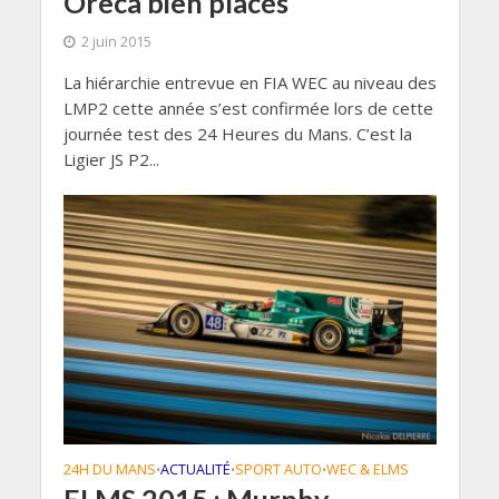
Oreca bien placés
2 juin 2015
La hiérarchie entrevue en FIA WEC au niveau des
LMP2 cette année s’est confirmée lors de cette
journée test des 24 Heures du Mans. C’est la
Ligier JS P2...
24H DU MANS
ACTUALITÉ
SPORT AUTO
WEC & ELMS
•
•
•
ELMS 2015 : Murphy