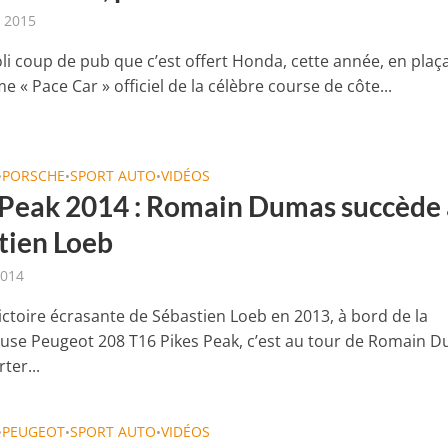
t 2015
oli coup de pub que c’est offert Honda, cette année, en plaç
« Pace Car » officiel de la célèbre course de côte...
PORSCHE
SPORT AUTO
VIDÉOS
•
•
•
 Peak 2014 : Romain Dumas succède 
tien Loeb
2014
victoire écrasante de Sébastien Loeb en 2013, à bord de la
se Peugeot 208 T16 Pikes Peak, c’est au tour de Romain 
ter...
PEUGEOT
SPORT AUTO
VIDÉOS
•
•
•