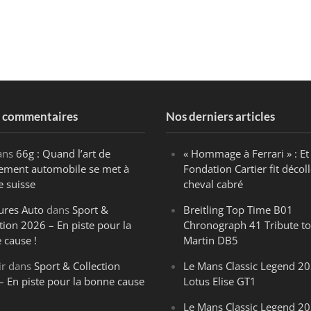
s commentaires
Nos derniers articles
ans
66g : Quand l’art de
« Hommage à Ferrari » : Et 
ègement automobile se met à
Fondation Cartier fit décoll
e suisse
cheval cabré
ures Auto
dans
Sport &
Breitling Top Time B01
tion 2026 – En piste pour la
Chronograph 41 Tribute to
 cause !
Martin DB5
ir
dans
Sport & Collection
Le Mans Classic Legend 20
– En piste pour la bonne cause
Lotus Elise GT1
Le Mans Classic Legend 20