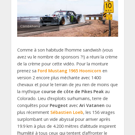
Climbkhana
Comme à son habitude l’homme sandwish (vous
avez vu le nombre de sponsors ?!) a réuni la crème
de la crème pour cette vidéo. Pour la monture
prenez sa
Ford Mustang 1965 Hoonicorn
en
version 2 encore plus méchante avec 1400
chevaux et pour le terrain de jeu rien de moins que
la mythique
course de côte de Pikes Peak
au
Colorado. Lieu d’exploits surhumains, terre de
conquêtes pour
Peugeot
avec
Ari Vatanen
ou
plus récemment
Sébastien Loeb
, les 156 virages
surplombant un vide abyssal pour arriver après
19.9 km à plus de 4.200 mètres d’altitude inspirent
l’humilité à tous ceux qui tentent d’affronter le