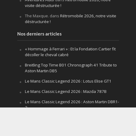
visite déstructurée !
The Maxque.
dans
Rétromobile 2026, notre visite
déstructurée !
Nos derniers articles
« Hommage à Ferrari » : Et la Fondation Cartier fit
décoller le cheval cabré
Breitling Top Time B01 Chronograph 41 Tribute to
Aston Martin DB5
Le Mans Classic Legend 2026 : Lotus Elise GT1
Le Mans Classic Legend 2026 : Mazda 787B
Le Mans Classic Legend 2026 : Aston Martin DBR1-
2
Festival of Speed Goodwood 2026 : la leçon
silencieuse d’un V12 qui hurle
Le Mans Classic Legend 2026 : la fin d’un mythe,