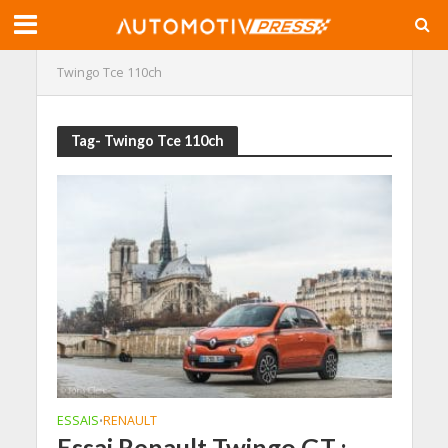
Twingo Tce 110ch
Tag- Twingo Tce 110ch
ESSAIS
RENAULT
•
Essai Renault Twingo GT :