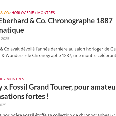
& CO.
HORLOGERIE / MONTRES
•
 Eberhard & Co. Chronographe 1887
matique
t 2025
& Co avait dévoilé l’année dernière au salon horloger de G
 & Wonders » le Chronographe 1887, une montre célébrant
IE / MONTRES
y x Fossil Grand Tourer, pour amateu
sations fortes !
2025
 horlogère Fossil étoffe sa collection de chronographes G