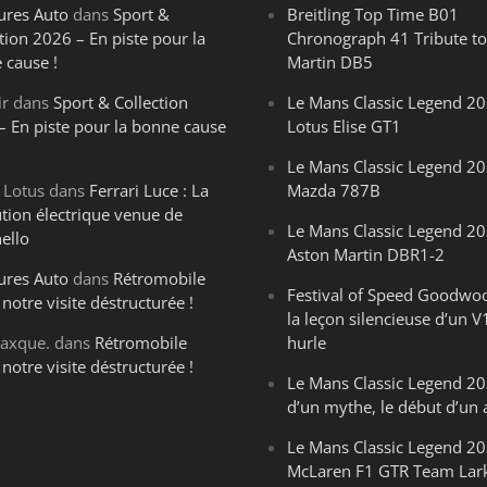
ures Auto
dans
Sport &
Breitling Top Time B01
tion 2026 – En piste pour la
Chronograph 41 Tribute to
 cause !
Martin DB5
ir
dans
Sport & Collection
Le Mans Classic Legend 20
– En piste pour la bonne cause
Lotus Elise GT1
Le Mans Classic Legend 20
 Lotus
dans
Ferrari Luce : La
Mazda 787B
ution électrique venue de
Le Mans Classic Legend 20
ello
Aston Martin DBR1-2
ures Auto
dans
Rétromobile
Festival of Speed Goodwo
notre visite déstructurée !
la leçon silencieuse d’un V
axque.
dans
Rétromobile
hurle
notre visite déstructurée !
Le Mans Classic Legend 202
d’un mythe, le début d’un 
Le Mans Classic Legend 20
McLaren F1 GTR Team Lar