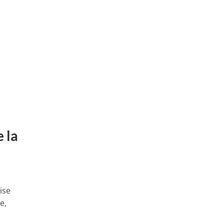
u
 la
ise
e,