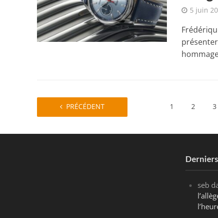
5 juin 2
Frédériqu
présenter 
hommage a
PRÉCÉDENT
1
2
3
Dernier
seb
d
l’all
l’heur