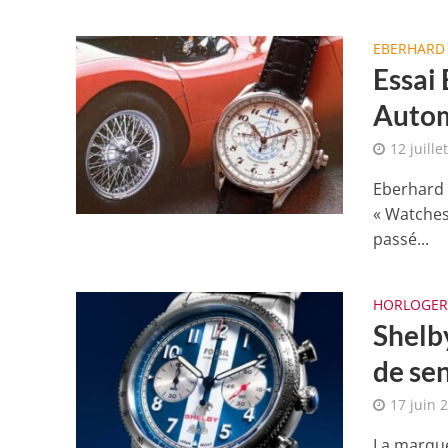
EBERHARD 
Essai
Auto
12 juille
Eberhard 
« Watches
passé...
HORLOGER
Shelb
de sen
17 juin 
La marque