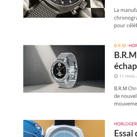
La manufa
chronogra
pour céléb
B.R.M.
HOR
•
B.R.M
échap
11 mois
B.R.M Chr
de nouvel
mouvemen
HORLOGER
Essai