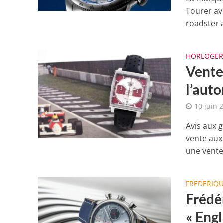
Tourer av
roadster a
HORLOGER
Vente 
l’aut
10 juin 
Avis aux 
vente aux
une vente 
FREDERIQ
Frédér
« Engl