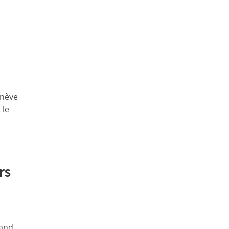
enève
 le
rs
rand