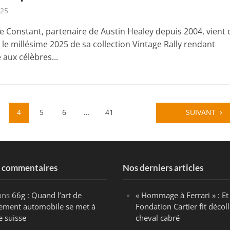
025
e Constant, partenaire de Austin Healey depuis 2004, vient 
le millésime 2025 de sa collection Vintage Rally rendant
ux célèbres...
4
5
6
…
41
SUIVANT
s commentaires
Nos derniers articles
ans
66g : Quand l’art de
« Hommage à Ferrari » : Et 
ègement automobile se met à
Fondation Cartier fit décoll
e suisse
cheval cabré