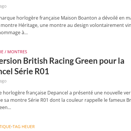
 ago
marque horlogère française Maison Boanton a dévoilé en m
a montre Héritage, une montre au design volontairement vi
hommage à...
IE / MONTRES
ersion British Racing Green pour la
cel Série R01
 ago
 horlogère française Depancel a présenté une nouvelle ver
de sa montre Série R01 dont la couleur rappelle le fameux Br
een...
TIQUE
TAG HEUER
•