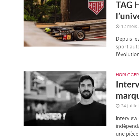
TAG H
l’uni
12 mois
Depuis les
sport aut
l’évolution
HORLOGER
Interv
marqu
24 juille
Interview
indépenda
une pièce.