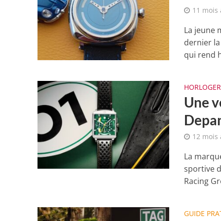
11 mois
La jeune 
dernier l
qui rend 
HORLOGER
Une v
Depan
12 mois
La marque
sportive 
Racing Gr
GUIDE PRA