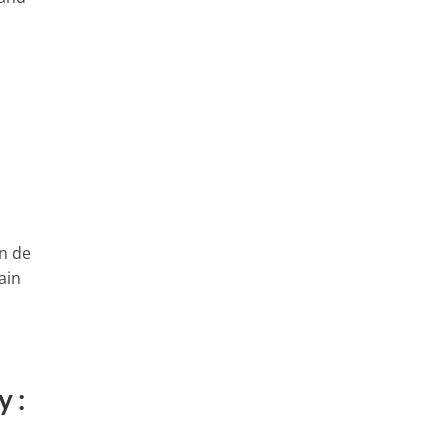
n de
ain
y :