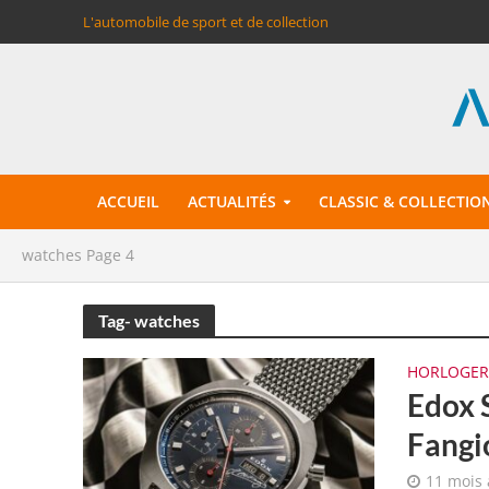
L'automobile de sport et de collection
ACCUEIL
ACTUALITÉS
CLASSIC & COLLECTIO
watches
Page 4
Tag- watches
HORLOGER
Edox 
Fangi
11 mois