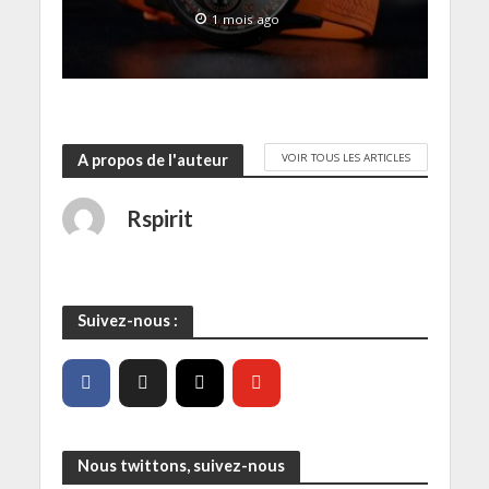
ê
t
1 mois ago
r
e
)
VOIR TOUS LES ARTICLES
A propos de l'auteur
Rspirit
Suivez-nous :
Nous twittons, suivez-nous