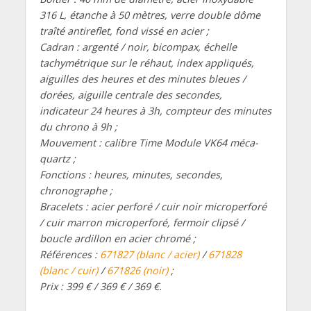
316 L, étanche à 50 mètres, verre double dôme
traîté antireflet, fond vissé en acier ;
Cadran : argenté / noir, bicompax, échelle
tachymétrique sur le réhaut, index appliqués,
aiguilles des heures et des minutes bleues /
dorées, aiguille centrale des secondes,
indicateur 24 heures à 3h, compteur des minutes
du chrono à 9h ;
Mouvement : calibre Time Module VK64 méca-
quartz ;
Fonctions : heures, minutes, secondes,
chronographe ;
Bracelets : acier perforé / cuir noir microperforé
/ cuir marron microperforé, fermoir clipsé /
boucle ardillon en acier chromé ;
Références :
671827 (blanc / acier)
/
671828
(blanc / cuir)
/
671826 (noir)
;
Prix : 399 € / 369 € / 369 €.