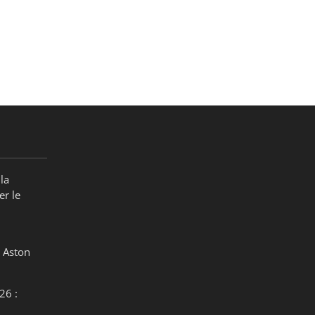
la
er le
 Aston
26 :