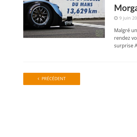
Morga
9 juin 2
Malgré un
rendez vo
surprise A
PRÉCÉDENT