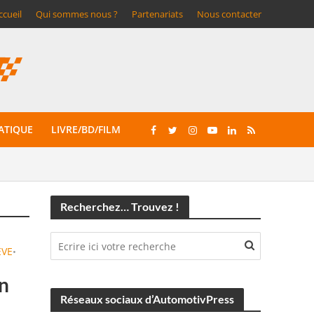
ccueil
Qui sommes nous ?
Partenariats
Nous contacter
ATIQUE
LIVRE/BD/FILM
Recherchez… Trouvez !
ÈVE
•
on
Réseaux sociaux d’AutomotivPress