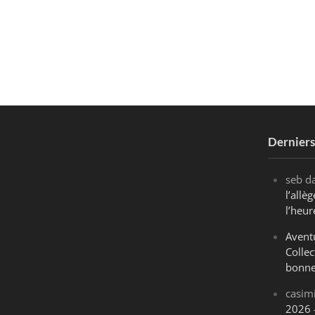
Dernier
seb
d
l’all
l’heur
Avent
Collec
bonne
casim
2026 