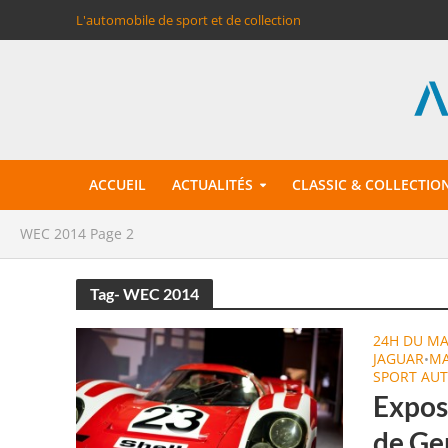
L'automobile de sport et de collection
ACCUEIL
ACTUALITÉS
CLASSIC & COLLECTIO
WEC 2014
Page 2
Tag- WEC 2014
24H DU M
JAGUAR
M
•
SPORT AU
Expos
de Ge