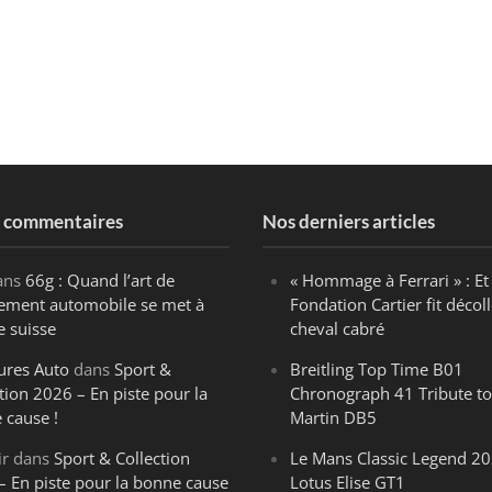
s commentaires
Nos derniers articles
ans
66g : Quand l’art de
« Hommage à Ferrari » : Et 
ègement automobile se met à
Fondation Cartier fit décoll
e suisse
cheval cabré
ures Auto
dans
Sport &
Breitling Top Time B01
tion 2026 – En piste pour la
Chronograph 41 Tribute to
 cause !
Martin DB5
ir
dans
Sport & Collection
Le Mans Classic Legend 20
– En piste pour la bonne cause
Lotus Elise GT1