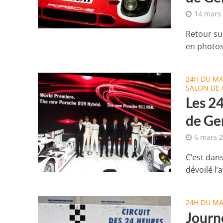
14 mars
Retour su
en photos
24H DU M
SALON DE
Les 2
de Ge
6 mars 
C’est dan
dévoilé l’
24H DU M
Journ