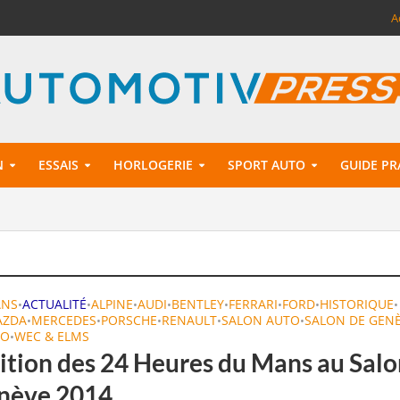
A
N
ESSAIS
HORLOGERIE
SPORT AUTO
GUIDE PR
ANS
ACTUALITÉ
ALPINE
AUDI
BENTLEY
FERRARI
FORD
HISTORIQUE
•
•
•
•
•
•
•
•
AZDA
MERCEDES
PORSCHE
RENAULT
SALON AUTO
SALON DE GEN
•
•
•
•
•
TO
WEC & ELMS
•
ition des 24 Heures du Mans au Sal
nève 2014