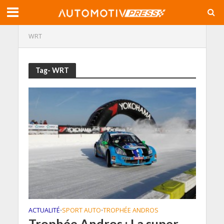
WRT
Tag- WRT
ACTUALITÉ
SPORT AUTO
TROPHÉE ANDROS
•
•
Trophée Andros : La super