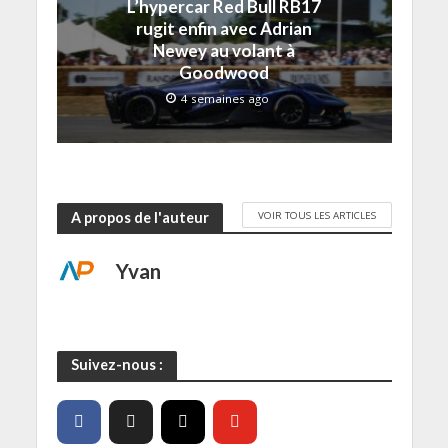
L’hypercar Red Bull RB17
l
)
)
e
e
)
rugit enfin avec Adrian
f
e
Newey au volant à
n
Goodwood
ê
t
r
4 semaines ago
e
)
VOIR TOUS LES ARTICLES
A propos de l'auteur
Yvan
Suivez-nous :