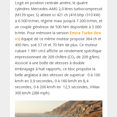
Logé en position centrale arrière, le quatre
cylindres Mercedes-AMG 2,0 litres turbocompressé
(M139 spec S) atteint ici 421 ch (416 bhp /310 kW)
à 6 500 tr/min, régime maxi jusqu’à 7 200 tr/min, et
un couple généreux de 500 Nm disponible à 5 000
tr/min. Pour mémoire la version
Emira Turbo (lire
ici)
équipé de ce même moteur propose 364 ch et
430 Nm, soit 57 ch et 70 Nm de plus. Ce moteur
cubant 1 991 cm3 affiche un rendement spécifique
impressionnant de 209 ch/litre (CO₂ de 209 g/km).
Associé à une boîte de vitesses à double
embrayage à huit rapports, ce bloc propulse la
belle anglaise à des vitesses de supercar : 0 à 100
km/h en 3,9 secondes, 0 à 160 km/h en 8,4
secondes, 0 à 200 km/h en 12,5 secondes, VMax
300 km/h (286 mph).