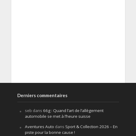
Derniers commentaires
seb
dans
66g : Quand l’art de l’allègement
automobile se met à l’heure suisse
Aventures Auto
dans
Sport & Collection 2026 – En
piste pour la bonne cause !