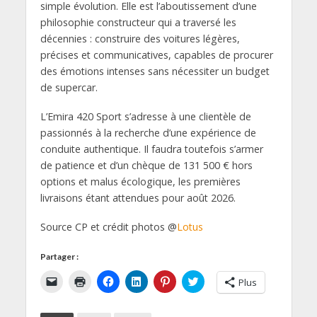
simple évolution. Elle est l’aboutissement d’une
philosophie constructeur qui a traversé les
décennies : construire des voitures légères,
précises et communicatives, capables de procurer
des émotions intenses sans nécessiter un budget
de supercar.
L’Emira 420 Sport s’adresse à une clientèle de
passionnés à la recherche d’une expérience de
conduite authentique. Il faudra toutefois s’armer
de patience et d’un chèque de 131 500 € hors
options et malus écologique, les premières
livraisons étant attendues pour août 2026.
Source CP et crédit photos @
Lotus
Partager :
C
C
C
C
C
C
Plus
l
l
l
l
l
l
i
i
i
i
i
i
q
q
q
q
q
q
u
u
u
u
u
u