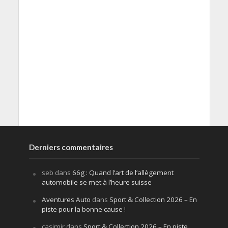
Derniers commentaires
seb
dans
66g : Quand l’art de l’allègement
automobile se met à l’heure suisse
Aventures Auto
dans
Sport & Collection 2026 – En
piste pour la bonne cause !
casimir
dans
Sport & Collection 2026 – En piste