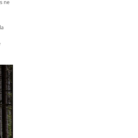
ls ne
la
e