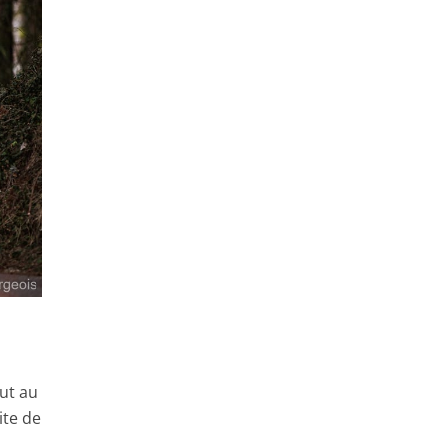
out au
ite de