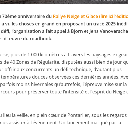
du 70ème anniversaire du
Rallye Neige et Glace (lire ici l’éditi
e
a vu les choses en grand en proposant un tracé 2025 inédi
 défi, l’organisation a fait appel à Bjorn et Jens Vanoversch
es d’œuvre du roadbook.
rse, plus de 1 000 kilomètres à travers les paysages exigea
s de 40 Zones de Régularité, disputées aussi bien de jour q
r offrir aux concurrents un défi technique, d’autant plus
s températures douces observées ces dernières années. Av
 parfois moins hivernales qu’autrefois, l’épreuve mise sur la
arcours pour préserver toute l’intensité et l’esprit du Neige 
eu lieu la veille, en plein cœur de Pontarlier, sous les regards
enus assister à l’événement. Un lancement marqué par la