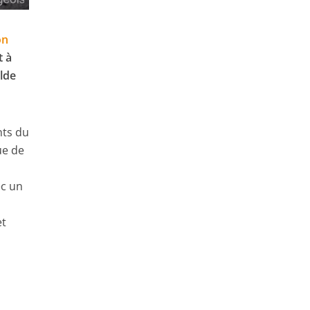
on
t à
elde
nts du
ue de
ec un
et