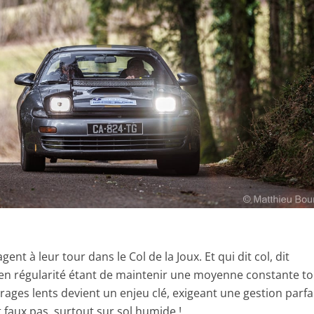
gent à leur tour dans le Col de la Joux. Et qui dit col, dit
f en régularité étant de maintenir une moyenne constante t
virages lents devient un enjeu clé, exigeant une gestion parfa
t faux pas, surtout sur sol humide !