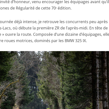
 invité d’honneur, venu encourager les équipages avant qu’i
ones de Régularité de cette 70ᵉ édition.
ournée déjà intense, je retrouve les concurrents peu après 
s-Lacs, où débute la première ZR de l’après-midi. En tête de
le » ouvre la route. Composée d’une dizaine d’équipages, ell
tre roues motrices, dominés par les BMW 325 IX.