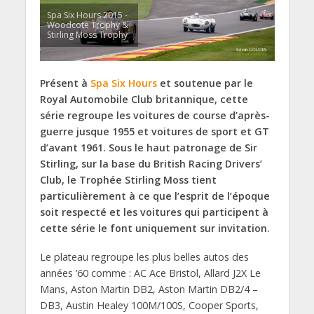
Spa Six Hours 2015 -
Woodcote Trophy &
Stirling Moss Trophy
Présent à
Spa Six Hours
et soutenue par le
Royal Automobile Club britannique, cette
série regroupe les voitures de course d’après-
guerre jusque 1955 et voitures de sport et GT
d’avant 1961. Sous le haut patronage de Sir
Stirling, sur la base du British Racing Drivers’
Club, le Trophée Stirling Moss tient
particulièrement à ce que l’esprit de l’époque
soit respecté et les voitures qui participent à
cette série le font uniquement sur invitation.
Le plateau regroupe les plus belles autos des
années ’60 comme : AC Ace Bristol, Allard J2X Le
Mans, Aston Martin DB2, Aston Martin DB2/4 –
DB3, Austin Healey 100M/100S, Cooper Sports,