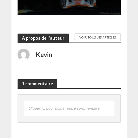
r
e
)
VOIR TOUS LES ARTICLES
A propos de l'auteur
Kevin
1 commentaire
Cliquer ici pour poster votre commentaire