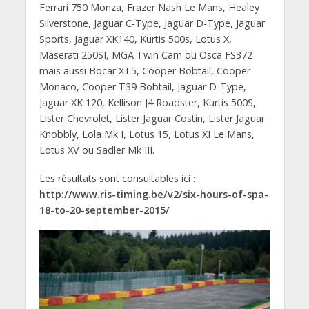
Ferrari 750 Monza, Frazer Nash Le Mans, Healey
Silverstone, Jaguar C-Type, Jaguar D-Type, Jaguar
Sports, Jaguar XK140, Kurtis 500s, Lotus X,
Maserati 250SI, MGA Twin Cam ou Osca FS372
mais aussi Bocar XT5, Cooper Bobtail, Cooper
Monaco, Cooper T39 Bobtail, Jaguar D-Type,
Jaguar XK 120, Kellison J4 Roadster, Kurtis 500S,
Lister Chevrolet, Lister Jaguar Costin, Lister Jaguar
Knobbly, Lola Mk I, Lotus 15, Lotus XI Le Mans,
Lotus XV ou Sadler Mk III.
Les résultats sont consultables ici :
http://www.ris-timing.be/v2/six-hours-of-spa-
18-to-20-september-2015/