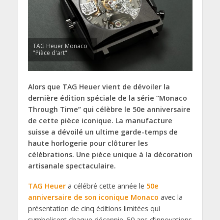
TAG Heuer Monaco
"Pièce d'art"
Alors que TAG Heuer vient de dévoiler la
dernière édition spéciale de la série “Monaco
Through Time” qui célèbre le 50e anniversaire
de cette pièce iconique. La manufacture
suisse a dévoilé un ultime garde-temps de
haute horlogerie pour clôturer les
célébrations. Une pièce unique à la décoration
artisanale spectaculaire.
TAG Heuer
a célébré cette année le
50e
anniversaire de son iconique Monaco
avec la
présentation de cinq éditions limitées qui
symbolisent chaque décennie. 50 ans d’innovations