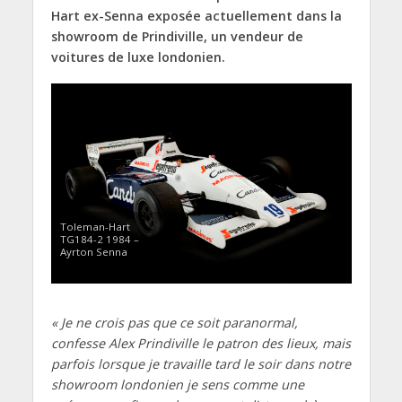
Hart ex-Senna exposée actuellement dans la
showroom de Prindiville, un vendeur de
voitures de luxe londonien.
Toleman-Hart
TG184-2 1984 –
Ayrton Senna
« Je ne crois pas que ce soit paranormal,
confesse Alex Prindiville le patron des lieux, mais
parfois lorsque je travaille tard le soir dans notre
showroom londonien je sens comme une