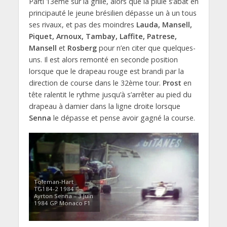
Parti 13ème sur la grille, alors que la pluie s’abat en
principauté le jeune brésilien dépasse un à un tous
ses rivaux, et pas des moindres
Lauda, Mansell,
Piquet, Arnoux, Tambay, Laffite, Patrese,
Mansell
et
Rosberg
pour n’en citer que quelques-
uns. Il est alors remonté en seconde position
lorsque que le drapeau rouge est brandi par la
direction de course dans le 32ème tour.
Prost
en
tête ralentit le rythme jusqu’à s’arrêter au pied du
drapeau à damier dans la ligne droite lorsque
Senna
le dépasse et pense avoir gagné la course.
Toleman-Hart
TG184-2 1984 –
Ayrton Senna – 3 Juin
1984 GP Monaco F1