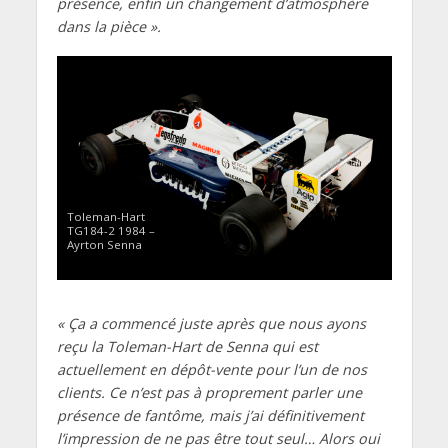
présence, enfin un changement d’atmosphère
dans la pièce ».
Toleman-Hart
TG184-2 1984 –
Ayrton Senna
« Ça a commencé juste après que nous ayons
reçu la Toleman-Hart de Senna qui est
actuellement en dépôt-vente pour l’un de nos
clients. Ce n’est pas à proprement parler une
présence de fantôme, mais j’ai définitivement
l’impression de ne pas être tout seul… Alors oui