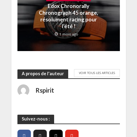
e
r
r
t
e
Edox Chronorally
l
e
e
r
)
l
)
)
e
Chronograph 45 orange,
e
)
f
résolument racing pour
e
l’été !
n
ê
t
1 mois ago
r
e
)
VOIR TOUS LES ARTICLES
A propos de l'auteur
Rspirit
Suivez-nous :