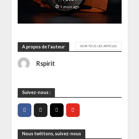
e
1 mois ago
n
ê
t
r
e
)
VOIR TOUS LES ARTICLES
A propos de l'auteur
Rspirit
Suivez-nous :
Nous twittons, suivez-nous