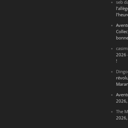
seb
d
l’all
l’heur
Avent
Collec
bonne
casim
2026 
!
Dingo
révol
Maran
Avent
2026, 
The M
2026, 