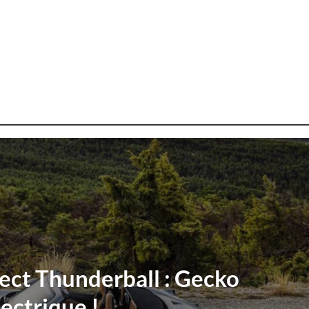
ct Thunderball : Gecko
lectrique !