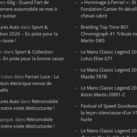
ans
66g : Quand l’art de
« Hommage à Ferrari » : Et 
ègement automobile se met à
Fondation Cartier fit décoll
e suisse
cheval cabré
ures Auto
dans
Sport &
Breitling Top Time B01
tion 2026 – En piste pour la
Chronograph 41 Tribute to
 cause !
Martin DB5
ir
dans
Sport & Collection
Le Mans Classic Legend 20
– En piste pour la bonne cause
Lotus Elise GT1
Le Mans Classic Legend 20
 Lotus
dans
Ferrari Luce : La
Mazda 787B
ution électrique venue de
Le Mans Classic Legend 20
ello
Aston Martin DBR1-2
ures Auto
dans
Rétromobile
Festival of Speed Goodwo
notre visite déstructurée !
la leçon silencieuse d’un V
axque.
dans
Rétromobile
hurle
notre visite déstructurée !
Le Mans Classic Legend 202