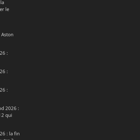
la
er le
 Aston
26 :
26 :
26 :
od 2026 :
12 qui
6 : la fin