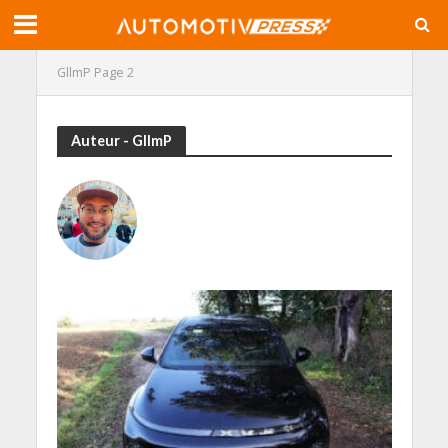
GllmP
Page 2
Auteur - GllmP