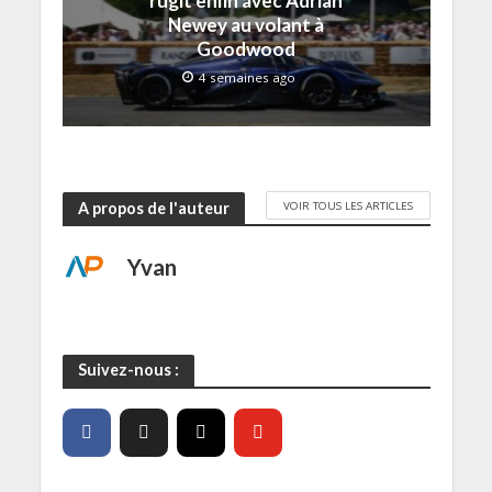
rugit enfin avec Adrian
l
)
)
e
Newey au volant à
e
)
f
Goodwood
e
n
4 semaines ago
ê
t
r
e
)
VOIR TOUS LES ARTICLES
A propos de l'auteur
Yvan
Suivez-nous :