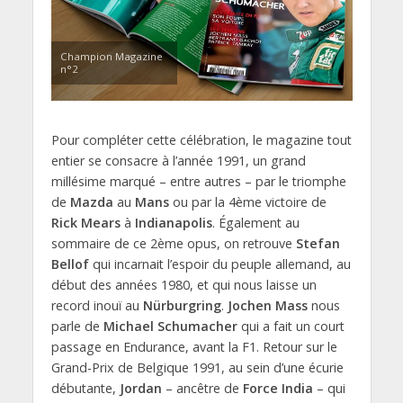
Champion Magazine
n°2
Pour compléter cette célébration, le magazine tout
entier se consacre à l’année 1991, un grand
millésime marqué – entre autres – par le triomphe
de
Mazda
au
Mans
ou par la 4ème victoire de
Rick Mears
à
Indianapolis
. Également au
sommaire de ce 2ème opus, on retrouve
Stefan
Bellof
qui incarnait l’espoir du peuple allemand, au
début des années 1980, et qui nous laisse un
record inouï au
Nürburgring
.
Jochen Mass
nous
parle de
Michael Schumacher
qui a fait un court
passage en Endurance, avant la F1. Retour sur le
Grand-Prix de Belgique 1991, au sein d’une écurie
débutante,
Jordan
– ancêtre de
Force India
– qui