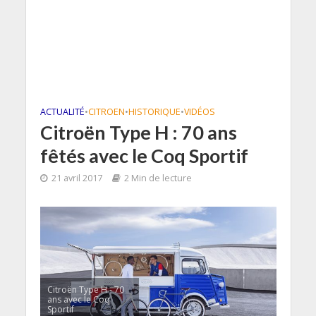
ACTUALITÉ
•
CITROEN
•
HISTORIQUE
•
VIDÉOS
Citroën Type H : 70 ans
fêtés avec le Coq Sportif
21 avril 2017
2 Min de lecture
Citroën Type H - 70
ans avec le Coq
Sportif