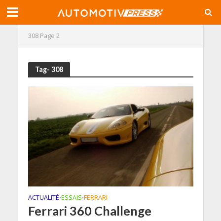
308
Page 2
Tag- 308
ACTUALITÉ
ESSAIS
FERRARI
•
•
Ferrari 360 Challenge