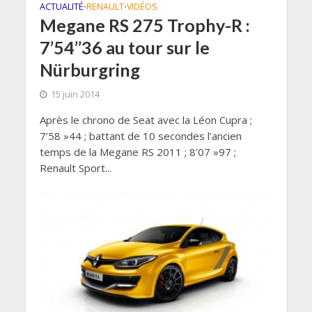
ACTUALITÉ
RENAULT
VIDÉOS
•
•
Megane RS 275 Trophy-R :
7’54’’36 au tour sur le
Nürburgring
15 juin 2014
Après le chrono de Seat avec la Léon Cupra ;
7’58 »44 ; battant de 10 secondes l’ancien
temps de la Megane RS 2011 ; 8’07 »97 ;
Renault Sport...