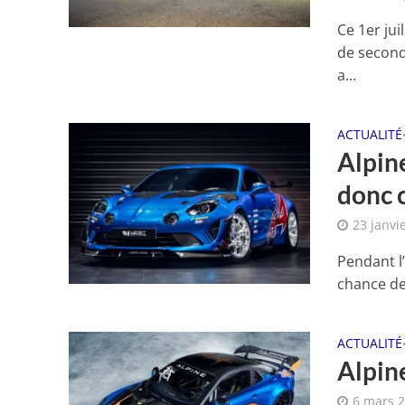
Ce 1er jui
de seconde
a...
ACTUALITÉ
Alpin
donc c
23 janvi
Pendant l
chance de 
ACTUALITÉ
Alpin
6 mars 