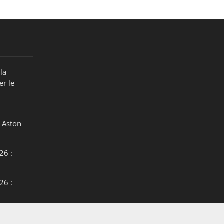
la
er le
 Aston
26 :
26 :
26 :