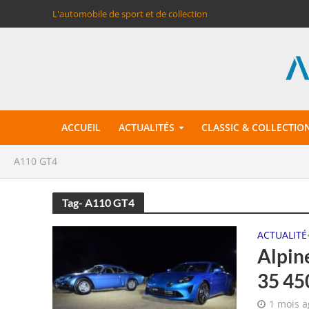
L'automobile de sport et de collection
ACCUEIL
ACTUALITÉS
CLASSIC & COLLECTIO
A110 GT4
Tag- A110 GT4
ACTUALITÉ
Alpine
35 45
1 mois a