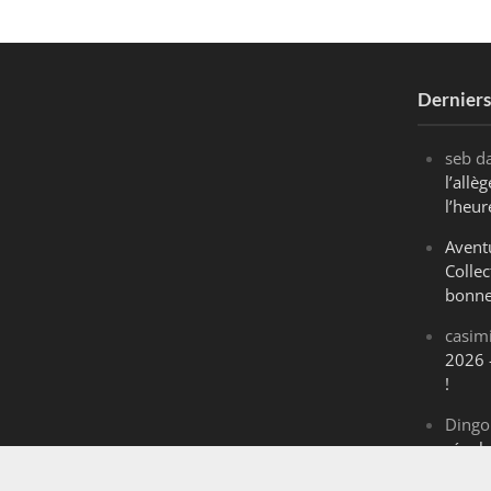
Dernier
seb
d
l’all
l’heur
Avent
Collec
bonne
casim
2026 
!
Dingo
révol
Maran