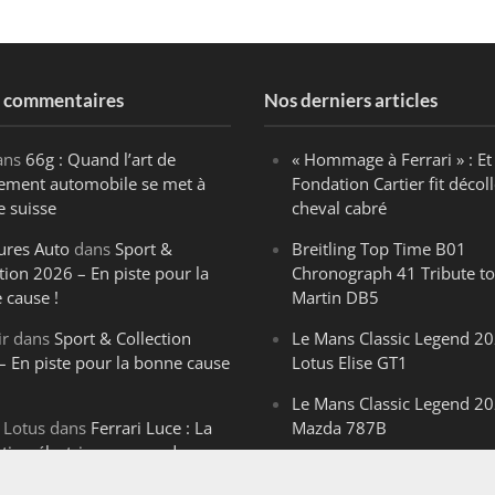
s commentaires
Nos derniers articles
ans
66g : Quand l’art de
« Hommage à Ferrari » : Et 
ègement automobile se met à
Fondation Cartier fit décoll
e suisse
cheval cabré
ures Auto
dans
Sport &
Breitling Top Time B01
tion 2026 – En piste pour la
Chronograph 41 Tribute to
 cause !
Martin DB5
ir
dans
Sport & Collection
Le Mans Classic Legend 20
– En piste pour la bonne cause
Lotus Elise GT1
Le Mans Classic Legend 20
 Lotus
dans
Ferrari Luce : La
Mazda 787B
ution électrique venue de
Le Mans Classic Legend 20
ello
Aston Martin DBR1-2