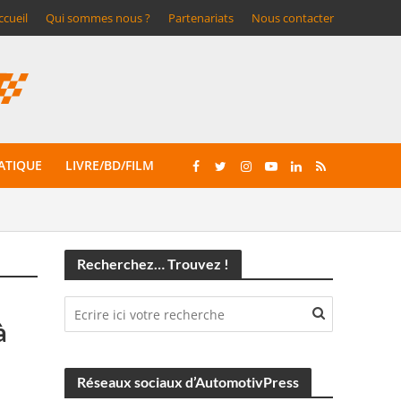
ccueil
Qui sommes nous ?
Partenariats
Nous contacter
ATIQUE
LIVRE/BD/FILM
Recherchez… Trouvez !
à
Réseaux sociaux d’AutomotivPress