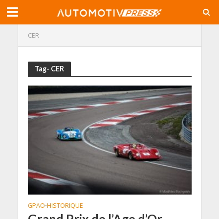
CER
Tag- CER
GPAO
HISTORIQUE
•
Grand Prix de l’Age d’Or