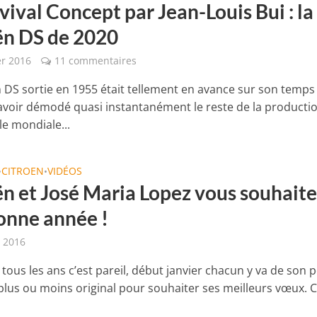
ival Concept par Jean-Louis Bui : la
ën DS de 2020
er 2016
11 commentaires
n DS sortie en 1955 était tellement en avance sur son temps
avoir démodé quasi instantanément le reste de la producti
e mondiale...
CITROEN
VIDÉOS
•
•
ën et José Maria Lopez vous souhait
onne année !
r 2016
, tous les ans c’est pareil, début janvier chacun y va de son p
lus ou moins original pour souhaiter ses meilleurs vœux. C
.