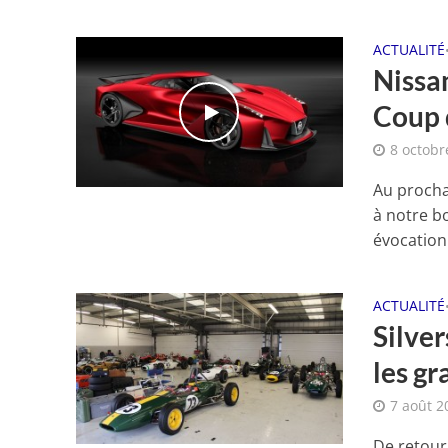
ACTUALITÉ
Nissa
Coup 
8 octobr
Au procha
à notre b
évocation 
ACTUALITÉ
Silver
les g
7 août 2
De retour