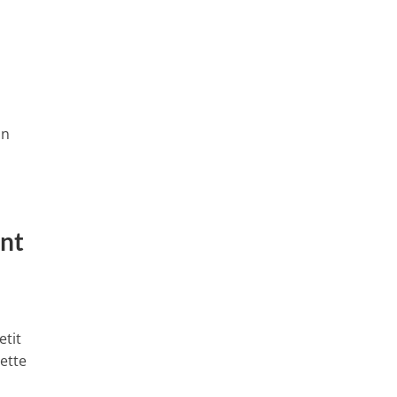
on
ent
etit
ette