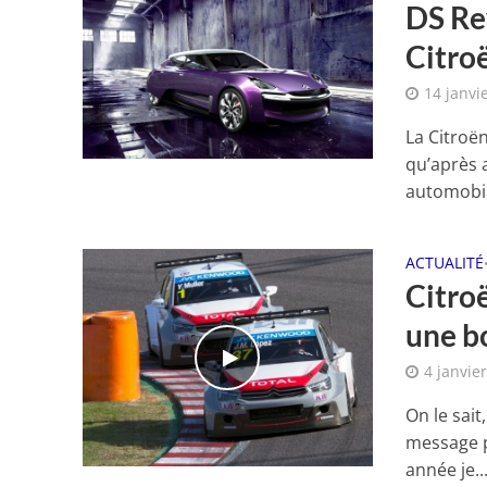
DS Rev
Citro
14 janvi
La Citroë
qu’après 
automobil
ACTUALITÉ
Citro
une b
4 janvie
On le sait
message p
année je..