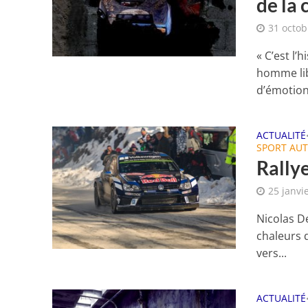
de la
31 octob
« C’est l’
homme libr
d’émotion.
ACTUALITÉ
SPORT AU
Rally
25 janvi
Nicolas D
chaleurs d
vers...
ACTUALITÉ