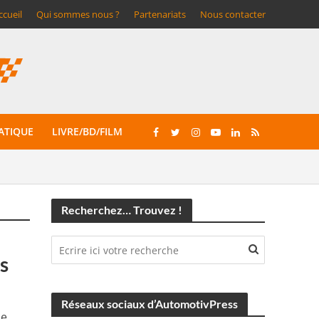
ccueil
Qui sommes nous ?
Partenariats
Nous contacter
ATIQUE
LIVRE/BD/FILM
Recherchez… Trouvez !
s
Réseaux sociaux d’AutomotivPress
ne