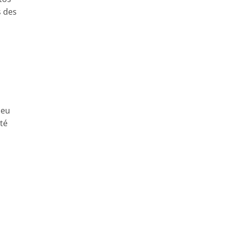
s des
peu
té