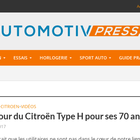
A
N
ESSAIS
HORLOGERIE
SPORT AUTO
GUIDE PR
CITROEN
VIDÉOS
•
•
our du Citroën Type H pour ses 70 an
017
rait que les utilitaires ne sont pas dans le cœur de notre lig