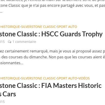
tone Classic que je n’ai pas encore partagé avec vous, et pa
..
HISTORIQUE
SILVERSTONE CLASSIC
SPORT AUTO
•
•
•
rstone Classic : HSCC Guards Trophy
015
1 commentaire
rez certainement remarqué, mais je vous ai proposé assez 
 des courses du dimanche. Non pas que les courses aient é
sionnantes...
HISTORIQUE
SILVERSTONE CLASSIC
SPORT AUTO
VIDÉOS
•
•
•
•
stone Classic : FIA Masters Historic
s Cars
015