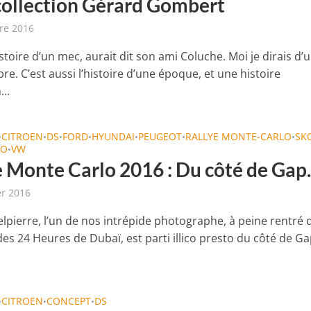
 collection Gérard Gombert
re 2016
histoire d’un mec, aurait dit son ami Coluche. Moi je dirais d’
e. C’est aussi l’histoire d’une époque, et une histoire
..
CITROEN
DS
FORD
HYUNDAI
PEUGEOT
RALLYE MONTE-CARLO
SK
•
•
•
•
•
•
•
TO
VW
•
e Monte Carlo 2016 : Du côté de Ga
er 2016
elpierre, l’un de nos intrépide photographe, à peine rentré 
es 24 Heures de Dubaï, est parti illico presto du côté de Ga
CITROEN
CONCEPT
DS
•
•
•