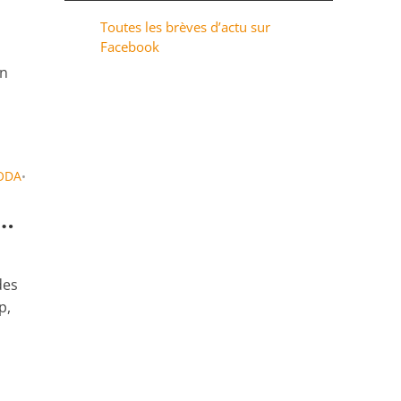
Toutes les brèves d’actu sur
Facebook
un
ODA
•
p…
des
p,