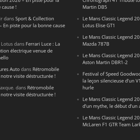
 cause !
Martin DB5
ir
dans
Sport & Collection
Le Mans Classic Legend 20
– En piste pour la bonne cause
Lotus Elise GT1
Le Mans Classic Legend 20
 Lotus
dans
Ferrari Luce : La
Mazda 787B
ution électrique venue de
Le Mans Classic Legend 20
ello
Aston Martin DBR1-2
ures Auto
dans
Rétromobile
Festival of Speed Goodwo
notre visite déstructurée !
la leçon silencieuse d’un V
axque.
dans
Rétromobile
hurle
notre visite déstructurée !
Le Mans Classic Legend 202
d’un mythe, le début d’un 
Le Mans Classic Legend 20
McLaren F1 GTR Team Lar