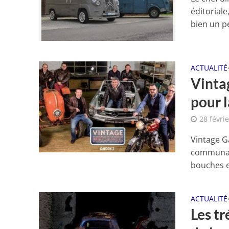
éditorial
bien un pet
ACTUALITÉ
Vinta
pour l
28 févri
Vintage G
communaut
bouches e
ACTUALITÉ
Les t