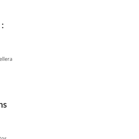
:
ellera
ns
tos