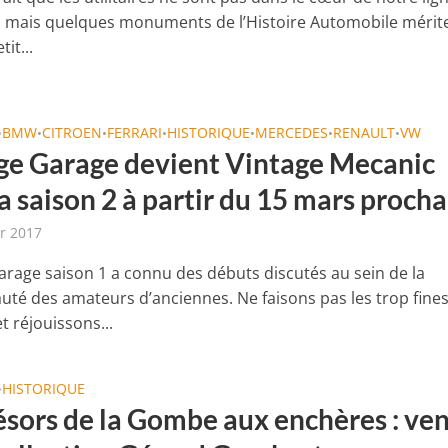
e, mais quelques monuments de l’Histoire Automobile mérit
it...
BMW
CITROEN
FERRARI
HISTORIQUE
MERCEDES
RENAULT
VW
•
•
•
•
•
•
•
ge Garage devient Vintage Mecanic
a saison 2 à partir du 15 mars procha
er 2017
arage saison 1 a connu des débuts discutés au sein de la
é des amateurs d’anciennes. Ne faisons pas les trop fine
t réjouissons...
HISTORIQUE
•
résors de la Gombe aux enchères : ve