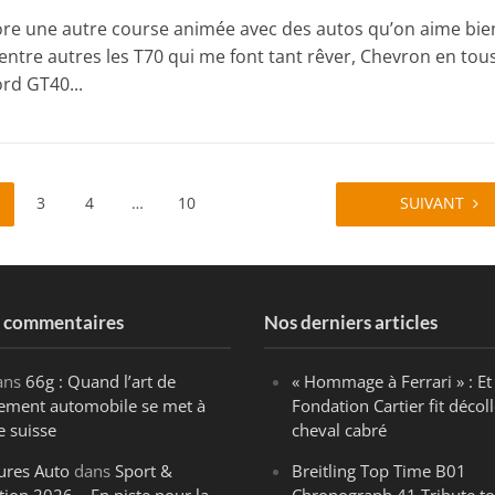
ore une autre course animée avec des autos qu’on aime bien
 entre autres les T70 qui me font tant rêver, Chevron en tou
ord GT40...
3
4
…
10
SUIVANT
s commentaires
Nos derniers articles
ans
66g : Quand l’art de
« Hommage à Ferrari » : Et 
ègement automobile se met à
Fondation Cartier fit décoll
e suisse
cheval cabré
ures Auto
dans
Sport &
Breitling Top Time B01
tion 2026 – En piste pour la
Chronograph 41 Tribute to