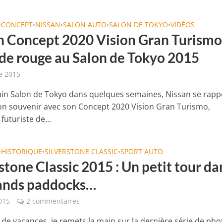
CONCEPT
NISSAN
SALON AUTO
SALON DE TOKYO
VIDÉOS
•
•
•
•
•
n Concept 2020 Vision Gran Turismo 
de rouge au Salon de Tokyo 2015
e 2015
in Salon de Tokyo dans quelques semaines, Nissan se rapp
on souvenir avec son Concept 2020 Vision Gran Turismo,
futuriste de...
HISTORIQUE
SILVERSTONE CLASSIC
SPORT AUTO
•
•
•
stone Classic 2015 : Un petit tour da
rands paddocks…
015
2 commentaires
 de vacances, je remets la main sur la dernière série de pho