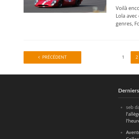
Voilà enc
Lola avec
genres, F
PRÉCÉDENT
1
2
Dernier
seb
d
l’all
l’heur
Avent
Collec