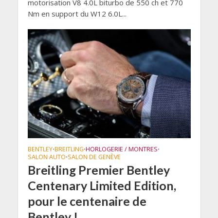
motorisation V8 4.0L biturbo de 550 ch et 770
Nm en support du W12 6.0L...
BENTLEY
BREITLING
HORLOGERIE / MONTRES
•
•
•
SALON AUTO
SALON DE GENÈVE
•
Breitling Premier Bentley
Centenary Limited Edition,
pour le centenaire de
Bentley !