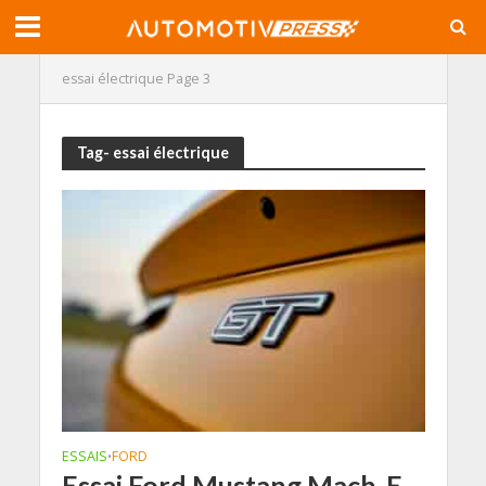
essai électrique
Page 3
Tag- essai électrique
ESSAIS
FORD
•
Essai Ford Mustang Mach-E