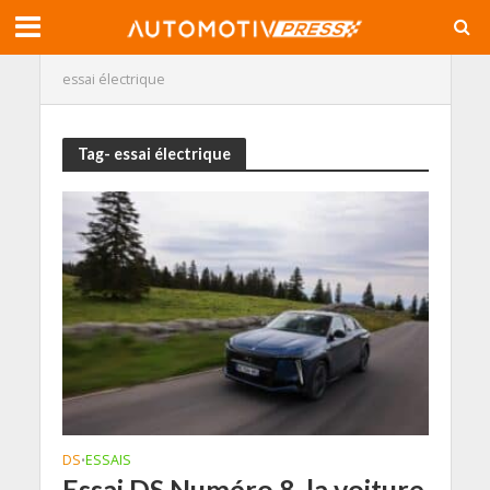
essai électrique
Tag- essai électrique
DS
ESSAIS
•
Essai DS Numéro 8, la voiture