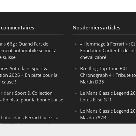
s commentaires
Nos derniers articles
ans
66g : Quand l’art de
« Hommage à Ferrari » : Et 
ègement automobile se met à
Fondation Cartier fit décoll
e suisse
cheval cabré
ures Auto
dans
Sport &
Breitling Top Time B01
tion 2026 – En piste pour la
Chronograph 41 Tribute to
 cause !
Martin DB5
ir
dans
Sport & Collection
Le Mans Classic Legend 20
– En piste pour la bonne cause
Lotus Elise GT1
Le Mans Classic Legend 20
 Lotus
dans
Ferrari Luce : La
Mazda 787B
ution électrique venue de
Le Mans Classic Legend 20
ello
Aston Martin DBR1-2