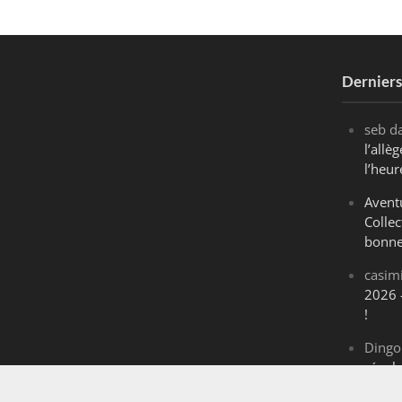
Dernier
seb
d
l’all
l’heur
Avent
Collec
bonne
casim
2026 
!
Dingo
révol
Maran