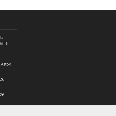
la
er le
 Aston
26 :
26 :
26 :