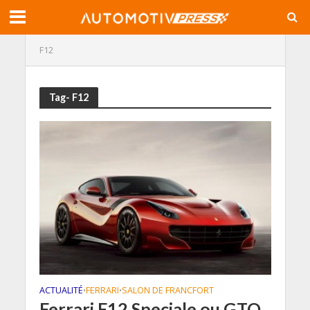
F12
Tag- F12
ACTUALITÉ
FERRARI
SALON DE FRANCFORT
•
•
Ferrari F12 Speciale ou GTO