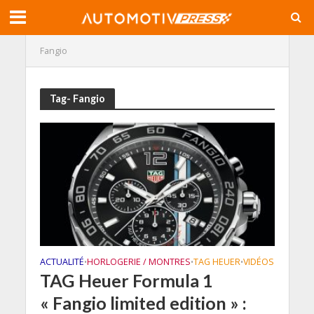
Fangio
Tag- Fangio
ACTUALITÉ
HORLOGERIE / MONTRES
TAG HEUER
VIDÉOS
•
•
•
TAG Heuer Formula 1
« Fangio limited edition » :