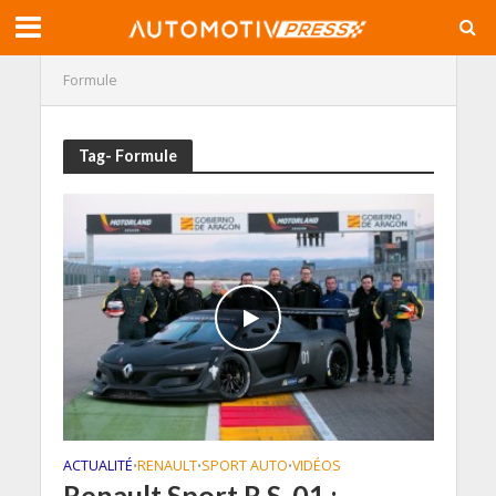
Formule
Tag- Formule
ACTUALITÉ
RENAULT
SPORT AUTO
VIDÉOS
•
•
•
Renault Sport R.S. 01 :