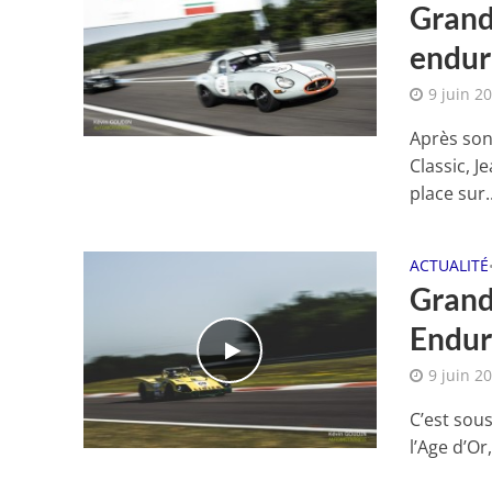
Grand 
endur
9 juin 2
Après son
Classic, 
place sur..
ACTUALITÉ
Grand 
Endur
9 juin 2
C’est sou
l’Age d’Or