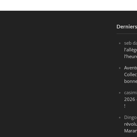
Dernier
seb
d
l’all
l’heur
Avent
Collec
bonne
casim
2026 
!
Dingo
révol
Maran