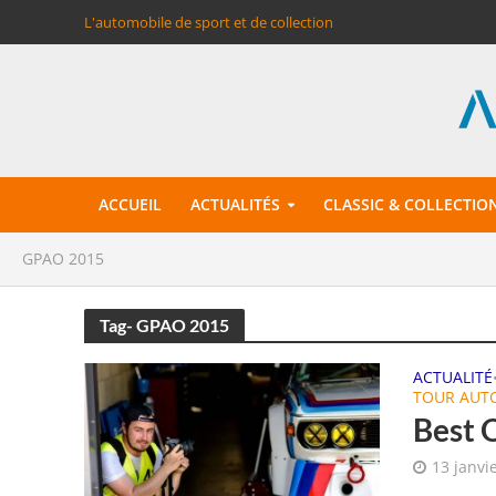
L'automobile de sport et de collection
ACCUEIL
ACTUALITÉS
CLASSIC & COLLECTIO
GPAO 2015
Tag- GPAO 2015
ACTUALITÉ
TOUR AUT
Best 
13 janvi