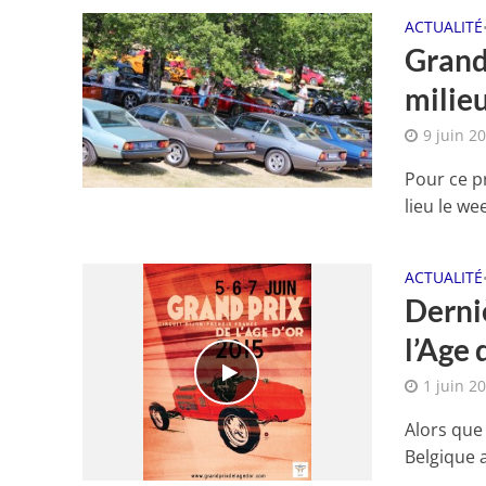
ACTUALITÉ
Grand 
milie
9 juin 2
Pour ce p
lieu le we
ACTUALITÉ
Derniè
l’Age 
1 juin 2
Alors que 
Belgique a