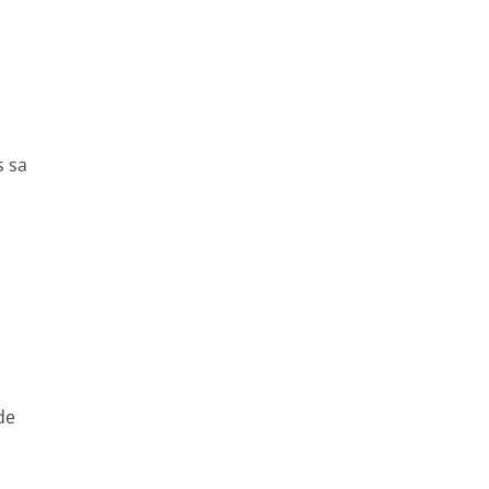
s sa
de