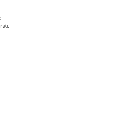
s
rati,
u