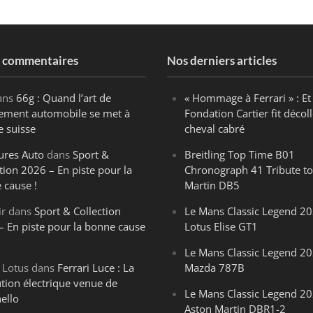
s commentaires
Nos derniers articles
ans
66g : Quand l’art de
« Hommage à Ferrari » : Et 
ègement automobile se met à
Fondation Cartier fit décoll
e suisse
cheval cabré
ures Auto
dans
Sport &
Breitling Top Time B01
tion 2026 – En piste pour la
Chronograph 41 Tribute to
 cause !
Martin DB5
ir
dans
Sport & Collection
Le Mans Classic Legend 20
– En piste pour la bonne cause
Lotus Elise GT1
Le Mans Classic Legend 20
 Lotus
dans
Ferrari Luce : La
Mazda 787B
ution électrique venue de
Le Mans Classic Legend 20
ello
Aston Martin DBR1-2