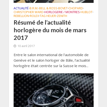
ACTUALITÉ
B.R.M.
BELL & ROSS
BOVET
CHOPARD
•
•
•
•
•
CHRISTOPHER WARD
HORLOGERIE / MONTRES
HUBLOT
•
•
•
REBELLION
ROLEX
TAG HEUER
ZENITH
•
•
•
Résumé de l’actualité
horlogère du mois de mars
2017
10 avril 2017
Entre le salon international de l’automobile de
Genève et le salon horloger de Bâle, l’actualité
horlogère était centrée sur la Suisse le mois...