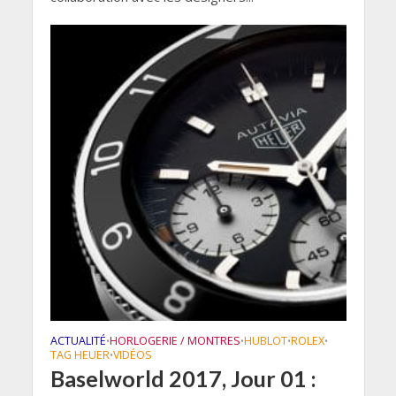
ACTUALITÉ
HORLOGERIE / MONTRES
HUBLOT
ROLEX
•
•
•
•
TAG HEUER
VIDÉOS
•
Baselworld 2017, Jour 01 :