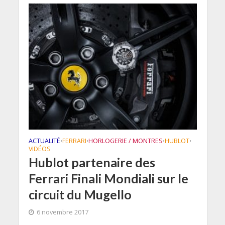
ACTUALITÉ
FERRARI
HORLOGERIE / MONTRES
HUBLOT
•
•
•
•
VIDÉOS
Hublot partenaire des
Ferrari Finali Mondiali sur le
circuit du Mugello
6 novembre 2017