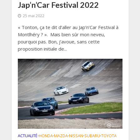
Jap’n’Car Festival 2022
25 mai 2022
« Tonton, ça te dit d’aller au Jap’n’Car Festival à
Montlhéry ? ». Mais bien sûr mon neveu,
pourquoi pas. Bon, j’avoue, sans cette
proposition initiale de...
ACTUALITÉ
HONDA
MAZDA
NISSAN
SUBARU
TOYOTA
•
•
•
•
•