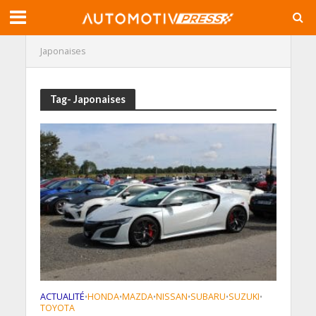
Japonaises
Tag- Japonaises
ACTUALITÉ
HONDA
MAZDA
NISSAN
SUBARU
SUZUKI
•
•
•
•
•
•
TOYOTA