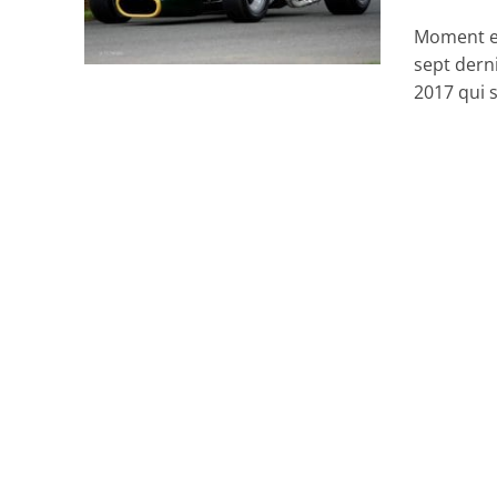
Moment ex
sept dern
2017 qui s