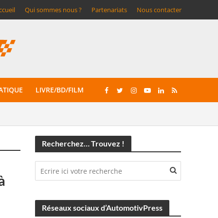
ccueil
Qui sommes nous ?
Partenariats
Nous contacter
ATIQUE
LIVRE/BD/FILM
Recherchez… Trouvez !
à
Réseaux sociaux d’AutomotivPress