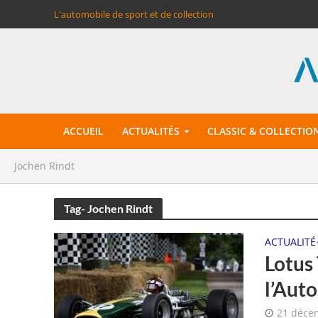
L'automobile de sport et de collection
ACCUEIL
ACTUALITÉS
CLASSIC & COLLECTIO
Jochen Rindt
Tag- Jochen Rindt
ACTUALITÉ
Lotus 
l’Aut
21 déce