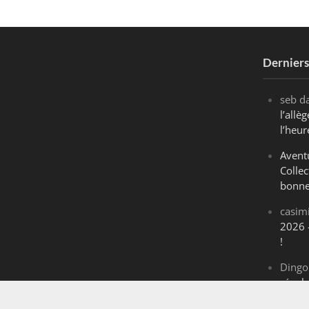
Dernier
seb
d
l’all
l’heur
Avent
Collec
bonne
casim
2026 
!
Dingo
révol
Maran