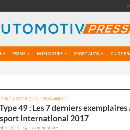
A
N
ESSAIS
HORLOGERIE
SPORT AUTO
GUIDE PR
FORD
HISTORIQUE
LOTUS
VIDÉOS
•
•
•
•
Type 49 : Les 7 derniers exemplaires 
osport International 2017
mbre 2016
1 commentaire