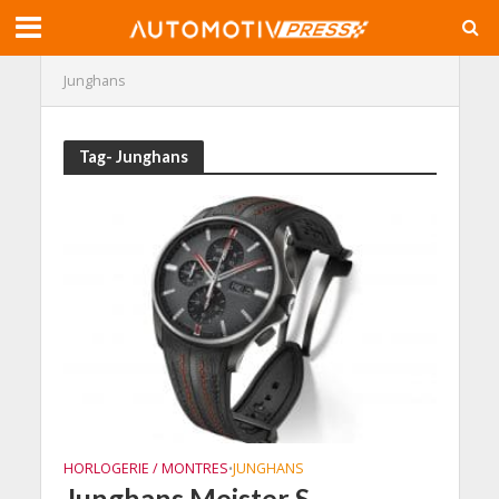
Junghans
Tag- Junghans
HORLOGERIE / MONTRES
JUNGHANS
•
Junghans Meister S