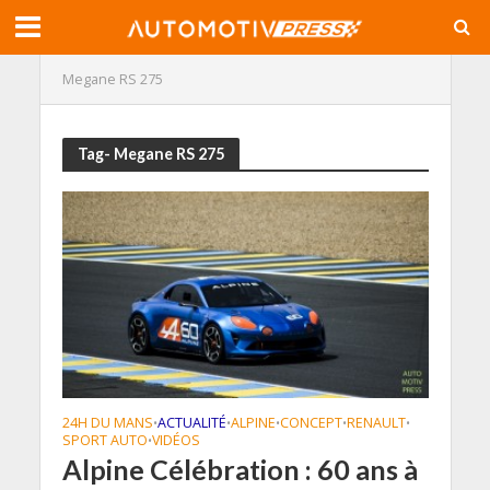
Megane RS 275
Tag- Megane RS 275
24H DU MANS
ACTUALITÉ
ALPINE
CONCEPT
RENAULT
•
•
•
•
•
SPORT AUTO
VIDÉOS
•
Alpine Célébration : 60 ans à