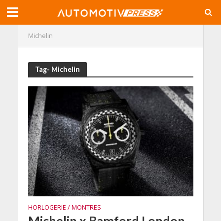
Michelin
Tag- Michelin
HORLOGERIE / MONTRES
Michelin x Bamford London