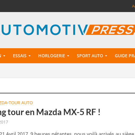
A
N
ESSAIS
HORLOGERIE
SPORT AUTO
GUIDE PR
ZDA
TOUR AUTO
•
ng tour en Mazda MX-5 RF !
 2017
1 Avril 2017, 9 heures pétantes, nous voilà arrivés au siège