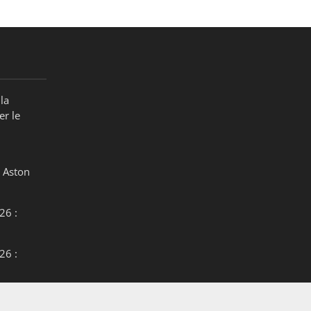
la
er le
 Aston
26 :
26 :
26 :