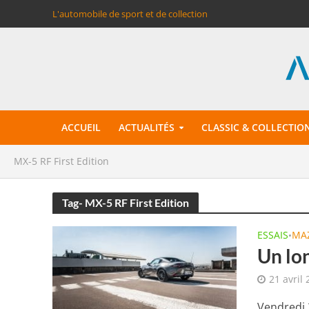
L'automobile de sport et de collection
ACCUEIL
ACTUALITÉS
CLASSIC & COLLECTIO
MX-5 RF First Edition
Tag- MX-5 RF First Edition
ESSAIS
MA
•
Un lo
21 avril
Vendredi 2