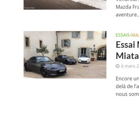
Mazda Fra
aventure..
ESSAIS
MA
•
Essai
Miat
6 mars 
Encore un
delà de l
nous somm