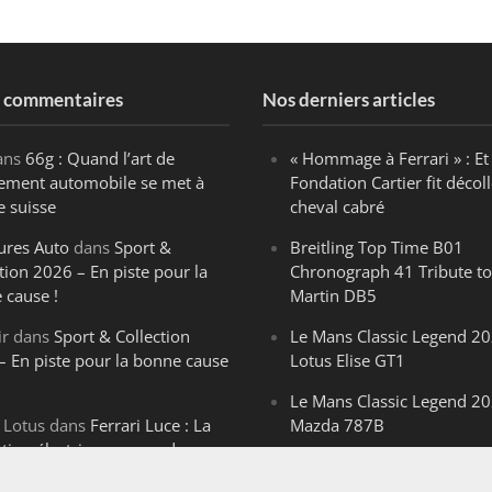
s commentaires
Nos derniers articles
ans
66g : Quand l’art de
« Hommage à Ferrari » : Et 
ègement automobile se met à
Fondation Cartier fit décoll
e suisse
cheval cabré
ures Auto
dans
Sport &
Breitling Top Time B01
tion 2026 – En piste pour la
Chronograph 41 Tribute to
 cause !
Martin DB5
ir
dans
Sport & Collection
Le Mans Classic Legend 20
– En piste pour la bonne cause
Lotus Elise GT1
Le Mans Classic Legend 20
 Lotus
dans
Ferrari Luce : La
Mazda 787B
ution électrique venue de
Le Mans Classic Legend 20
ello
Aston Martin DBR1-2