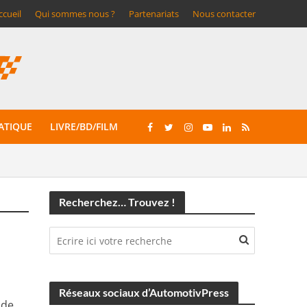
ccueil
Qui sommes nous ?
Partenariats
Nous contacter
ATIQUE
LIVRE/BD/FILM
Recherchez… Trouvez !
Réseaux sociaux d’AutomotivPress
 de