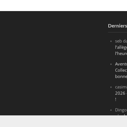
Dernier
seb
d
l’all
l’heur
Avent
Collec
bonne
casim
2026 
!
Dingo
révol
Maran