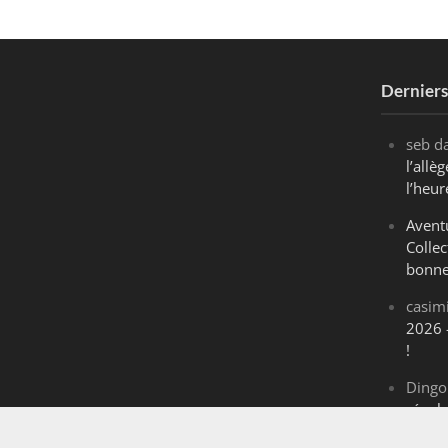
Dernier
seb
d
l’all
l’heur
Avent
Collec
bonne
casim
2026 
!
Dingo
révol
Maran