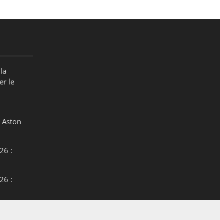
la
er le
 Aston
26 :
26 :
26 :