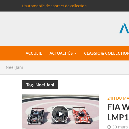
L'automobile de sport et de collection
ACCUEIL
ACTUALITÉS
CLASSIC & COLLECTIO
Neel Jani
Tag- Neel Jani
24H DU M
FIA W
LMP1 
30 mars