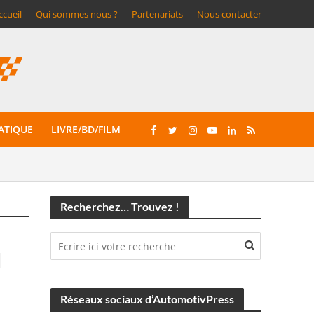
ccueil
Qui sommes nous ?
Partenariats
Nous contacter
ATIQUE
LIVRE/BD/FILM
Recherchez… Trouvez !
d
Réseaux sociaux d’AutomotivPress