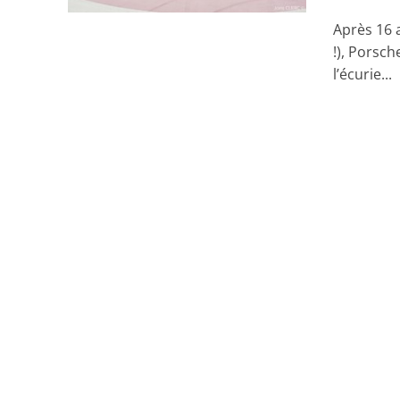
Après 16 
!), Porsc
l’écurie...