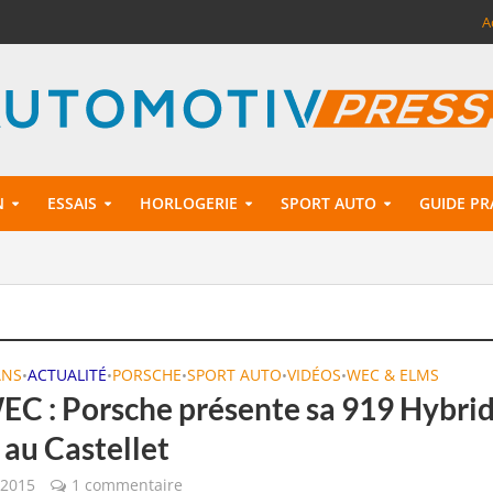
A
N
ESSAIS
HORLOGERIE
SPORT AUTO
GUIDE PR
ANS
ACTUALITÉ
PORSCHE
SPORT AUTO
VIDÉOS
WEC & ELMS
•
•
•
•
•
EC : Porsche présente sa 919 Hybri
au Castellet
 2015
1 commentaire