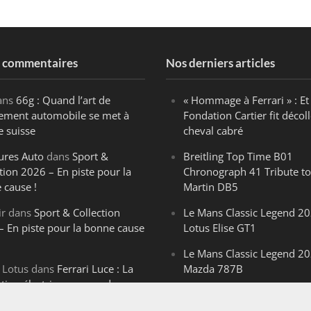
s commentaires
Nos derniers articles
ans
66g : Quand l’art de
« Hommage à Ferrari » : Et 
ègement automobile se met à
Fondation Cartier fit décoll
e suisse
cheval cabré
ures Auto
dans
Sport &
Breitling Top Time B01
tion 2026 – En piste pour la
Chronograph 41 Tribute to
 cause !
Martin DB5
ir
dans
Sport & Collection
Le Mans Classic Legend 20
– En piste pour la bonne cause
Lotus Elise GT1
Le Mans Classic Legend 20
 Lotus
dans
Ferrari Luce : La
Mazda 787B
ution électrique venue de
Le Mans Classic Legend 20
ello
Aston Martin DBR1-2